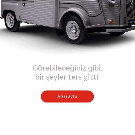
Görebileceğiniz gibi,
bir şeyler ters gitti.
Anasayfa