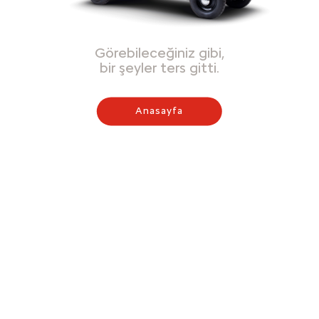
Görebileceğiniz gibi,
bir şeyler ters gitti.
Anasayfa