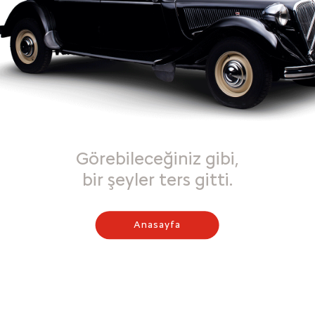
Görebileceğiniz gibi,
bir şeyler ters gitti.
Anasayfa