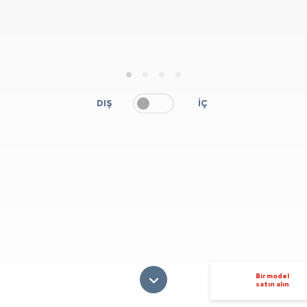
1
2
3
4
DIŞ
İÇ
Bir model
satın alın