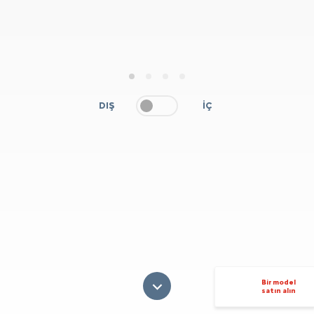
1
2
3
4
DIŞ
İÇ
Bir model
satın alın