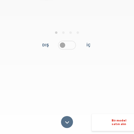
1
2
3
4
DIŞ
İÇ
Bir model
satın alın