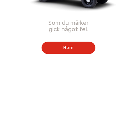
Som du märker
gick något fel.
Hem