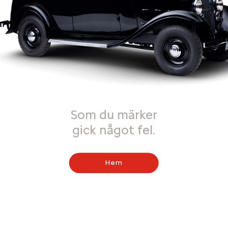
Som du märker
gick något fel.
Hem