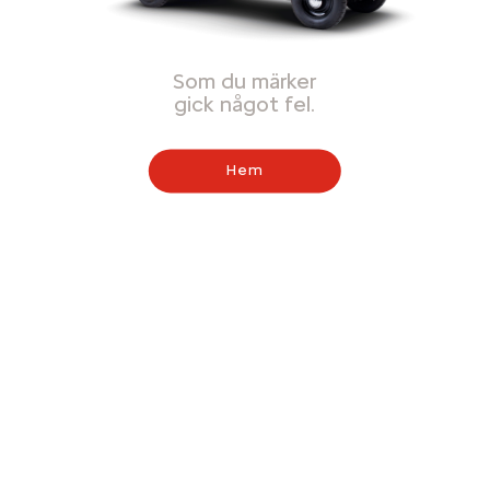
Som du märker
gick något fel.
Hem