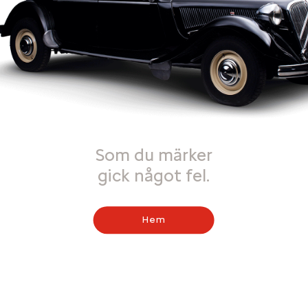
Som du märker
gick något fel.
Hem