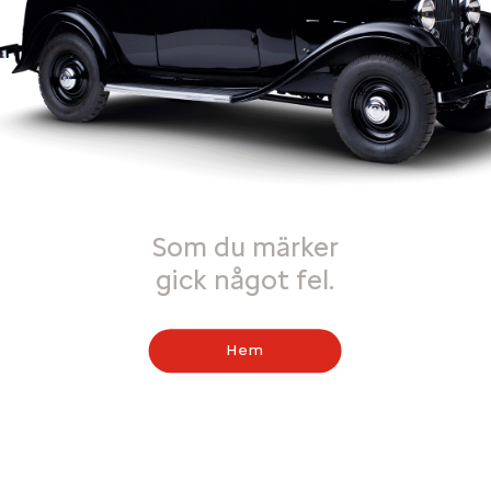
Som du märker
gick något fel.
Hem