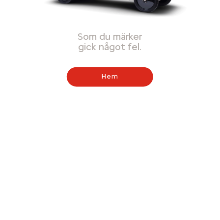
Som du märker
gick något fel.
Hem