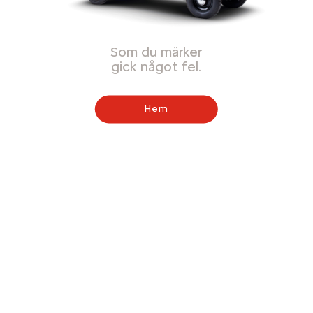
Som du märker
gick något fel.
Hem