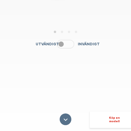
1
2
3
4
UTVÄNDIGT
INVÄNDIGT
Köp en
modell