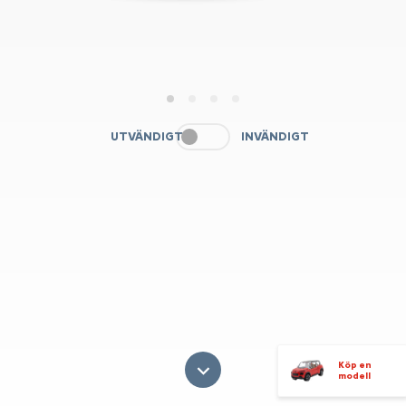
1
2
3
4
UTVÄNDIGT
INVÄNDIGT
Köp en
modell