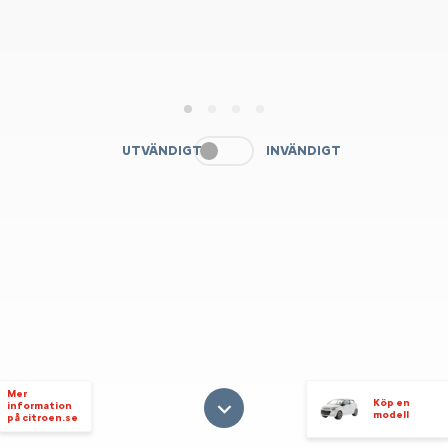
1
2
3
4
UTVÄNDIGT
INVÄNDIGT
Mer
Köp en
information
modell
på citroen.se