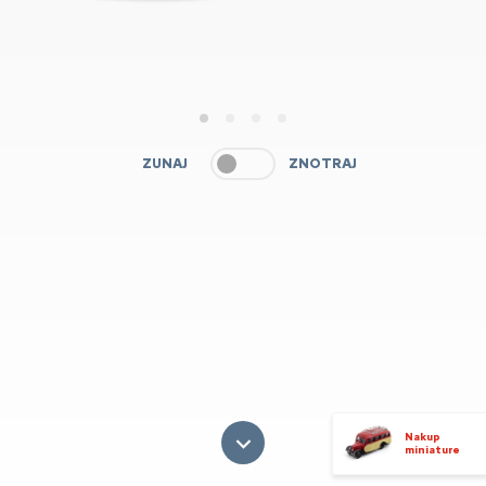
1
2
3
4
ZUNAJ
ZNOTRAJ
Nakup
miniature