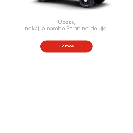
Upsss,
nekaj je narobe.Stran ne deluje.
Domov