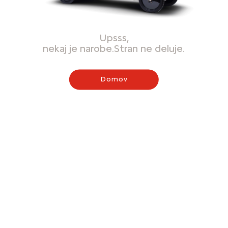
Upsss,
nekaj je narobe.Stran ne deluje.
Domov