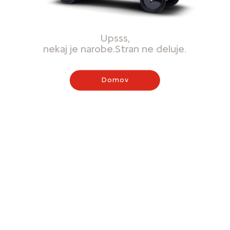
Upsss,
nekaj je narobe.Stran ne deluje.
Domov