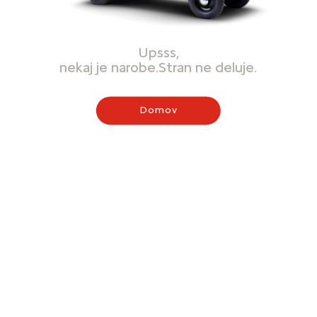
Upsss,
nekaj je narobe.Stran ne deluje.
Domov