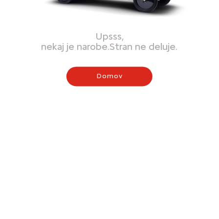
Upsss,
nekaj je narobe.Stran ne deluje.
Domov