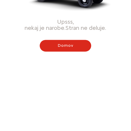
Upsss,
nekaj je narobe.Stran ne deluje.
Domov