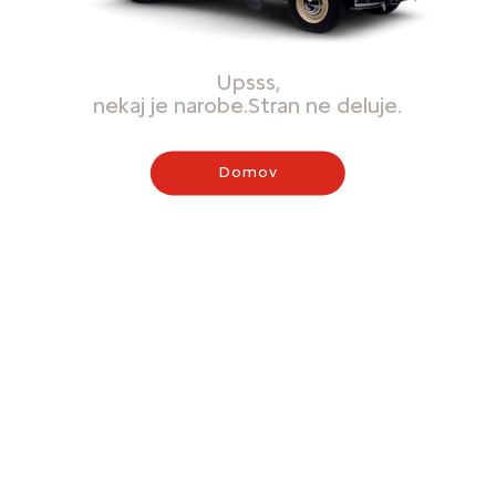
Upsss,
nekaj je narobe.Stran ne deluje.
Domov