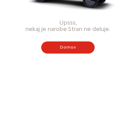
Upsss,
nekaj je narobe.Stran ne deluje.
Domov