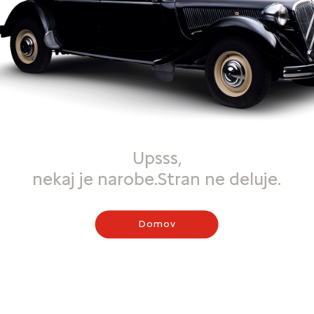
Upsss,
nekaj je narobe.Stran ne deluje.
Domov