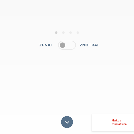
1
2
3
4
ZUNAJ
ZNOTRAJ
Nakup
miniature