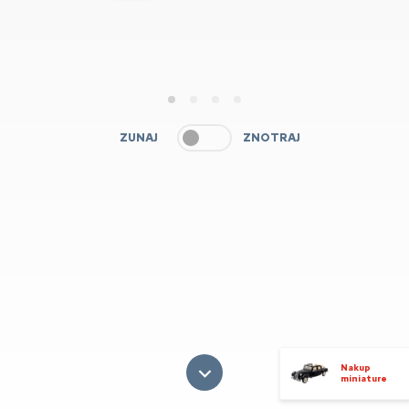
1
2
3
4
ZUNAJ
ZNOTRAJ
Nakup
miniature