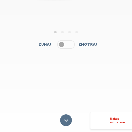
1
2
3
4
ZUNAJ
ZNOTRAJ
Nakup
miniature