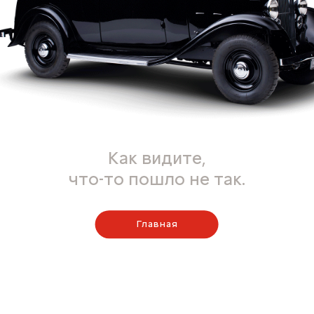
Как видите,
что-то пошло не так.
Главная