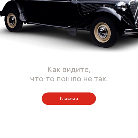
Как видите,
что-то пошло не так.
Главная