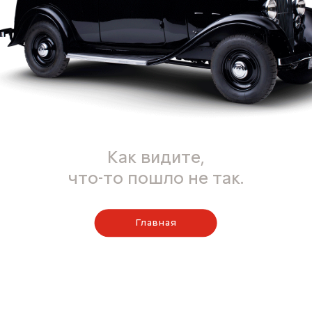
Как видите,
что-то пошло не так.
Главная