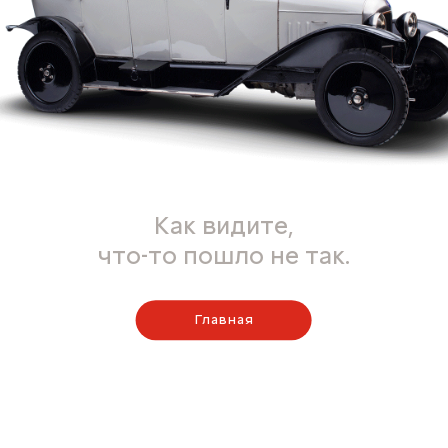
Как видите,
что-то пошло не так.
Главная