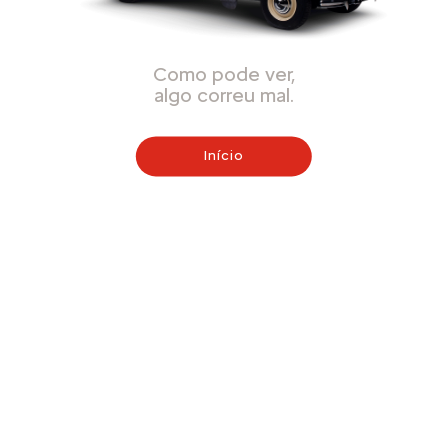
Como pode ver,
algo correu mal.
Início