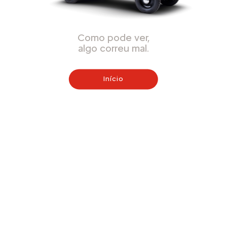
Como pode ver,
algo correu mal.
Início