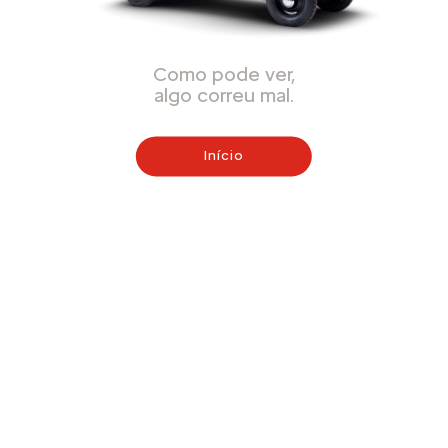
Como pode ver,
algo correu mal.
Início