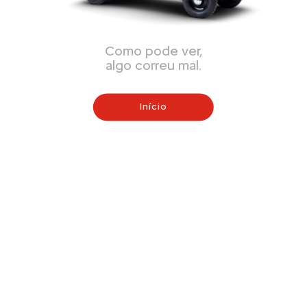
Como pode ver,
algo correu mal.
Início