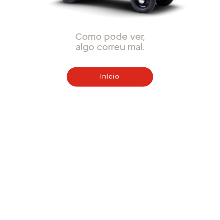
Como pode ver,
algo correu mal.
Início