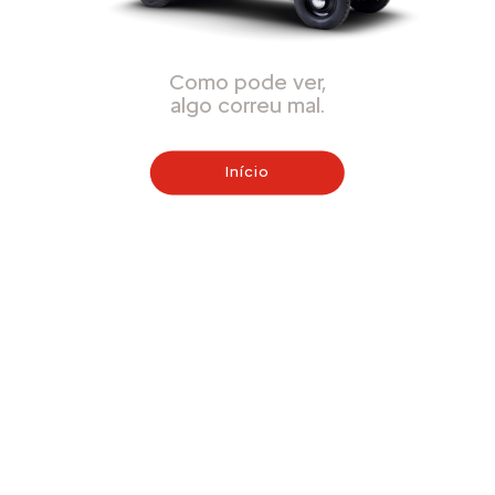
Como pode ver,
algo correu mal.
Início