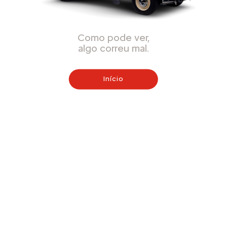
Como pode ver,
algo correu mal.
Início