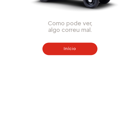
Como pode ver,
algo correu mal.
Início