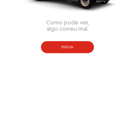
Como pode ver,
algo correu mal.
Início