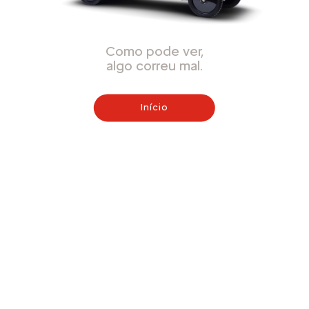
Como pode ver,
algo correu mal.
Início