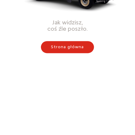
Jak widzisz,
coś źle poszło.
Strona główna