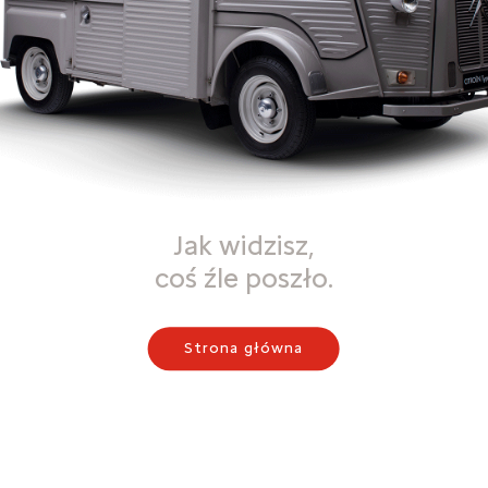
Jak widzisz,
coś źle poszło.
Strona główna