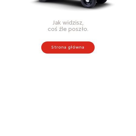
Jak widzisz,
coś źle poszło.
Strona główna