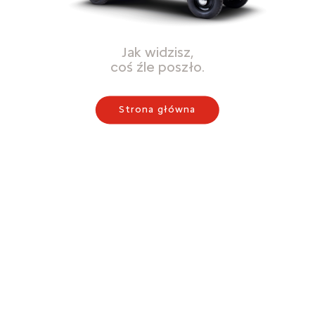
Jak widzisz,
coś źle poszło.
Strona główna