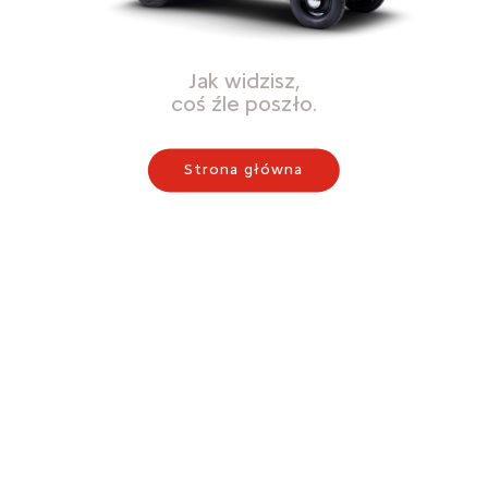
Jak widzisz,
coś źle poszło.
Strona główna