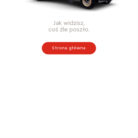
Jak widzisz,
coś źle poszło.
Strona główna