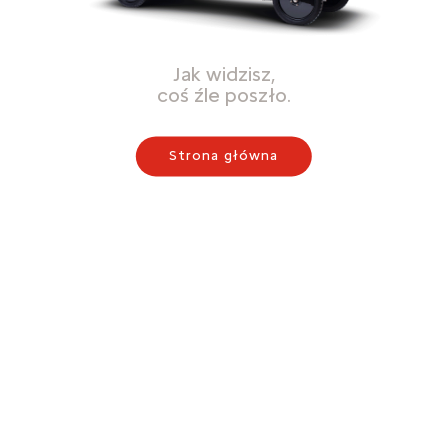
Jak widzisz,
coś źle poszło.
Strona główna